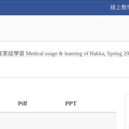
線上教
習 Medical usage & learning of Hakka, Spring 2
Pdf
PPT