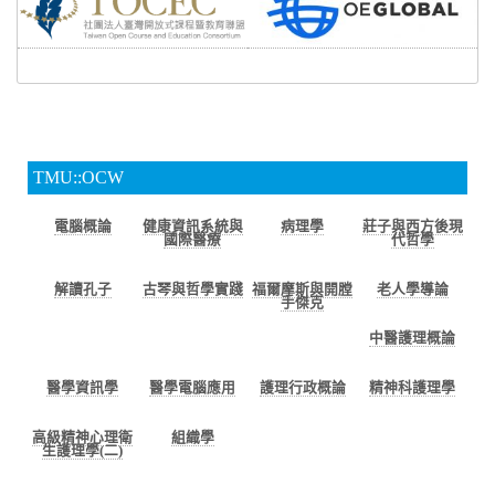
TMU::OCW
電腦概論
健康資訊系統與
病理學
莊子與西方後現
國際醫療
代哲學
解讀孔子
古琴與哲學實踐
福爾摩斯與開膛
老人學導論
手傑克
中醫護理概論
醫學資訊學
醫學電腦應用
護理行政概論
精神科護理學
高級精神心理衛
組織學
生護理學(二)