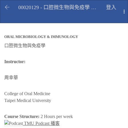
00020129 - 口腔微生物與免疫學 Oral microbiology & immunology, Fall 2009
登入
T
ORAL MICROBIOLOGY & IMMUNOLOGY
口腔微生物與免疫學
Instructor:
周幸華
College of Oral Medicine
Taipei Medical University
Course Structure:
2 Hours per week
TMU Podcast 播客