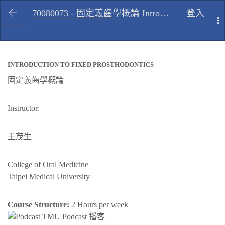
70080073 - 固定義齒學概論 Introduction to fixed prosthodontics, Fall 2009
登入
T
INTRODUCTION TO FIXED PROSTHODONTICS
固定義齒學概論
Instructor:
王茂生
College of Oral Medicine
Taipei Medical University
Course Structure:
2 Hours per week
TMU Podcast 播客