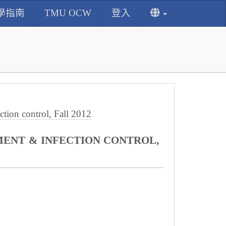
學指南
TMU OCW
登入
n control, Fall 2012
NT & INFECTION CONTROL,