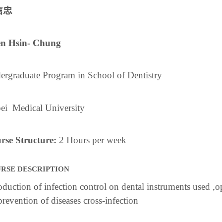
信忠
n Hsin- Chung
ergraduate Program in School of Dentistry
ei Medical University
rse Structure:
2 Hours per week
RSE DESCRIPTION
oduction of infection control on dental instruments used ,o
prevention of diseases cross-infection