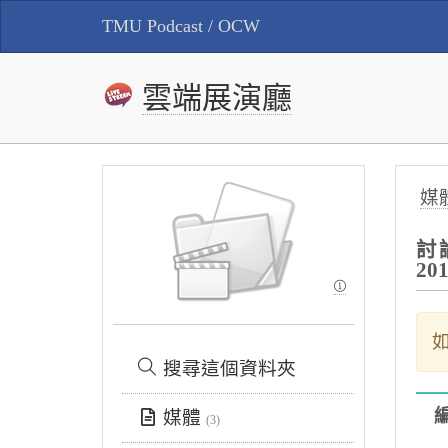
TMU Podcast / OCW
雲端展演廳
媒
討論
20
搜尋這個資料夾
媒體
(3)