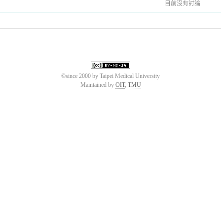
目前沒有討論
©since 2000 by Taipei Medical University
Maintained by
OIT
,
TMU