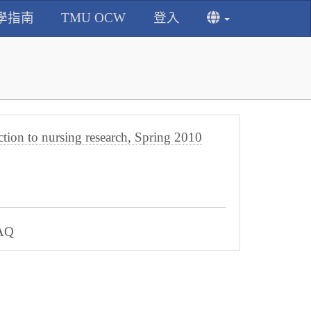
學指南
TMU OCW
登入
 to nursing research, Spring 2010
AQ